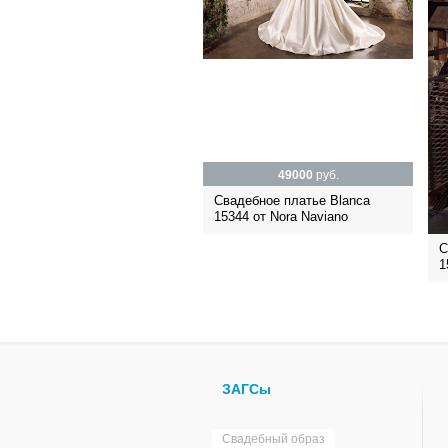
49000
руб.
Свадебное платье Blanca
15344 от Nora Naviano
С
1
ЗАГСы
Свадебный образ