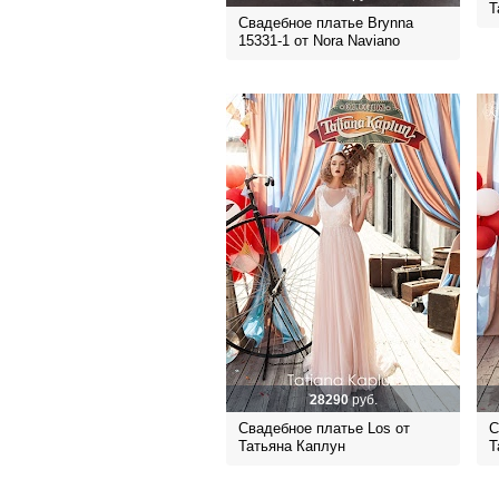
Т
Свадебное платье Brynna
15331-1 от Nora Naviano
28290
руб.
Свадебное платье Los от
С
Татьяна Каплун
Т