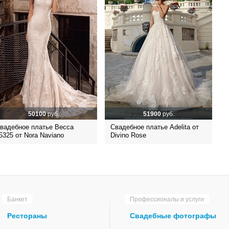
50100
руб.
51900
руб.
вадебное платье Becca
Свадебное платье Adelita от
5325 от Nora Naviano
Divino Rose
Банкет
Профессионалы и услуги
Рестораны
Свадебные фотографы