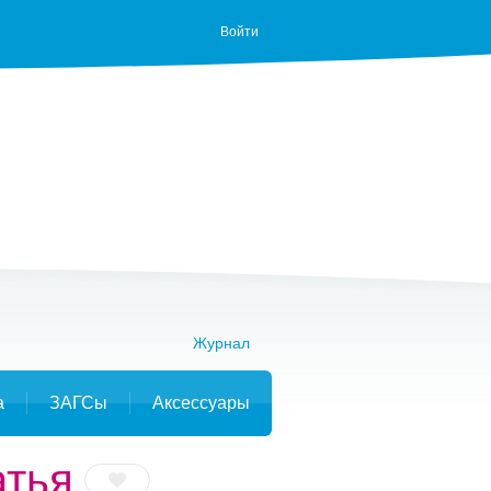
Войти
Журнал
а
ЗАГСы
Аксессуары
атья