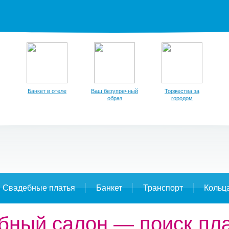
Банкет в отеле
Ваш безупречный
Торжества за
образ
городом
Свадебные платья
Банкет
Транспорт
Кольц
ебный салон — поиск пл