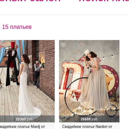
 15 платьев
25300
руб.
26680
руб.
вадебное платье Mardj от
Свадебное платье Nardori от