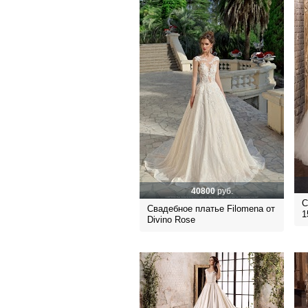
40800
руб.
С
Свадебное платье Filomena от
1
Divino Rose