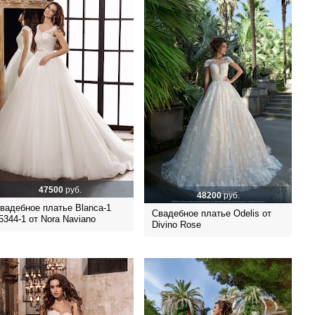
47500
руб.
48200
руб.
вадебное платье Blanca-1
Свадебное платье Odelis от
5344-1 от Nora Naviano
Divino Rose