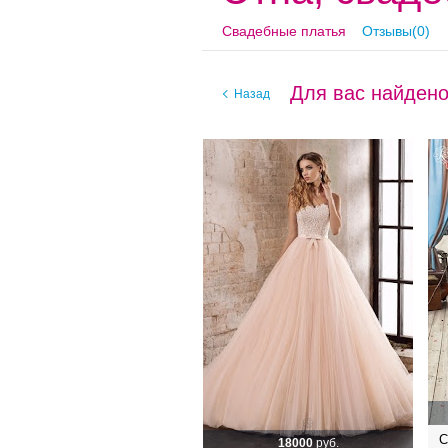
Свадебные платья
Отзывы(0)
Для вас найдено
Назад
С
18000
руб.