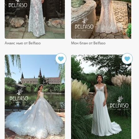
Анаис нью от Belfaso
Мон блан от Belfaso