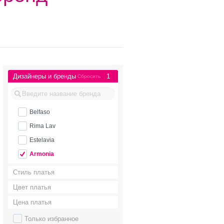
Дизайнеры и бренды
1
Сбросить
Belfaso
Rima Lav
Estelavia
Armonia
Стиль платья
Цвет платья
Цена платья
Только избранное