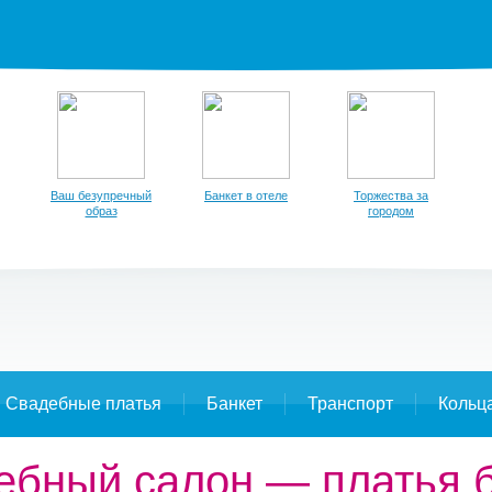
Ваш безупречный
Банкет в отеле
Торжества за
образ
городом
Свадебные платья
Банкет
Транспорт
Кольц
дебный салон — платья 