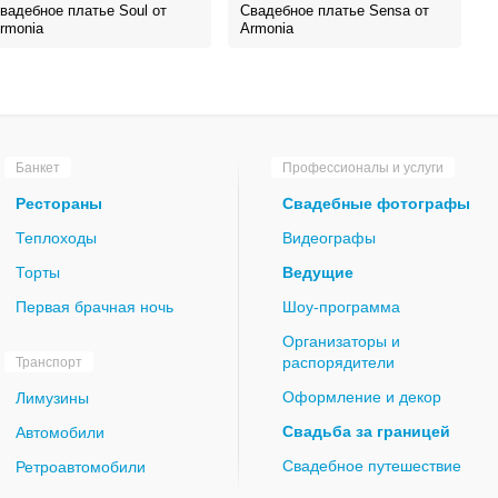
вадебное платье Soul от
Свадебное платье Sensa от
rmonia
Armonia
Банкет
Профессионалы и услуги
Рестораны
Свадебные фотографы
Теплоходы
Видеографы
Торты
Ведущие
Первая брачная ночь
Шоу-программа
Организаторы и
распорядители
Транспорт
Оформление и декор
Лимузины
Свадьба за границей
Автомобили
Свадебное путешествие
Ретроавтомобили