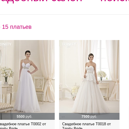
 15 платьев
5500
руб.
7500
руб.
вадебное платье Т0002 от
Свадебное платье Т0018 от
rinity Bride
Trinity Bride