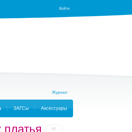
Войти
Журнал
а
ЗАГСы
Аксессуары
 платья