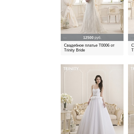
12500
руб.
Свадебное платье Т0006 от
С
Trinity Bride
T