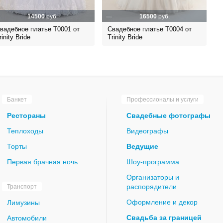
14500
руб.
16500
руб.
вадебное платье Т0001 от
Свадебное платье Т0004 от
rinity Bride
Trinity Bride
Банкет
Профессионалы и услуги
Рестораны
Свадебные фотографы
Теплоходы
Видеографы
Торты
Ведущие
Первая брачная ночь
Шоу-программа
Организаторы и
распорядители
Транспорт
Оформление и декор
Лимузины
Свадьба за границей
Автомобили