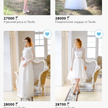
27000
28000
Утренняя роса от Tavifa
Романтичное сердце от Tavifa
28000
28700
Оливия от Tavifa
Алиса от Tavifa