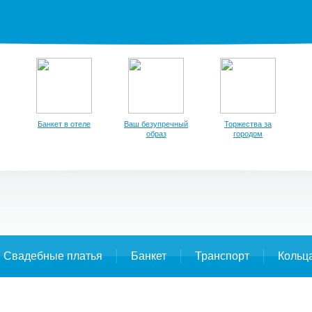
Банкет в отеле
Ваш безупречный
Торжества за
образ
городом
Свадебные платья
Банкет
Транспорт
Кольц