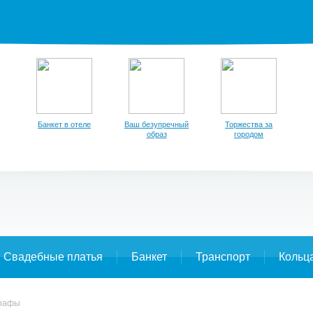
Банкет в отеле
Ваш безупречный
Торжества за
образ
городом
Свадебные платья
Банкет
Транспорт
Кольц
графы