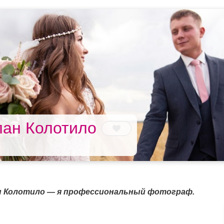
лан Колотило
ан Колотило — я профессиональный фотограф.