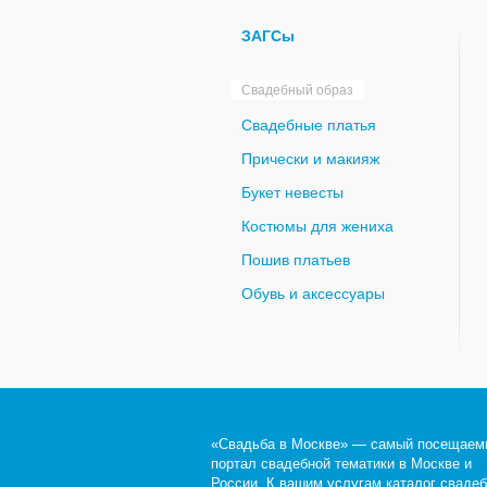
ЗАГСы
Свадебный образ
Свадебные платья
Прически и макияж
Букет невесты
Костюмы для жениха
Пошив платьев
Обувь и аксессуары
«Свадьба в Москве» — самый посещаем
портал свадебной тематики в Москве и
России. К вашим услугам каталог сваде