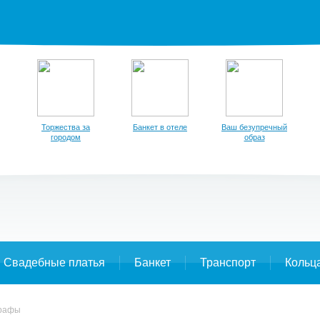
Торжества за
Банкет в отеле
Ваш безупречный
городом
образ
Свадебные платья
Банкет
Транспорт
Кольц
графы