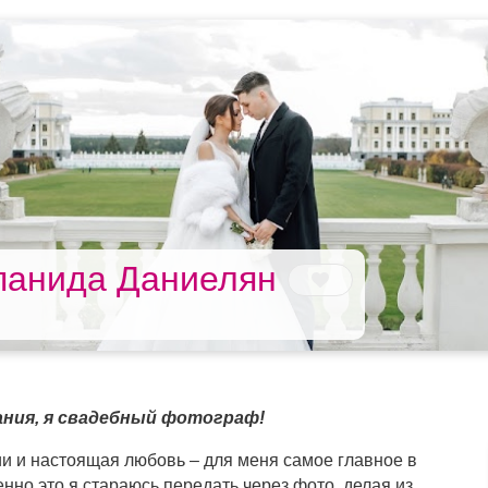
панида Даниелян
ния, я свадебный фотограф!
 и настоящая любовь – для меня самое главное в
но это я стараюсь передать через фото, делая из