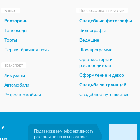
Банкет
Профессионалы и услуги
Рестораны
Свадебные фотографы
Теплоходы
Видеографы
Торты
Ведущие
Первая брачная ночь
Шоу-программа
Организаторы и
распорядители
Транспорт
Оформление и декор
Лимузины
Свадьба за границей
Автомобили
Свадебное путешествие
Ретроавтомобили
ый
Подтверждаем эффективность
рекламы на нашем портале
бных