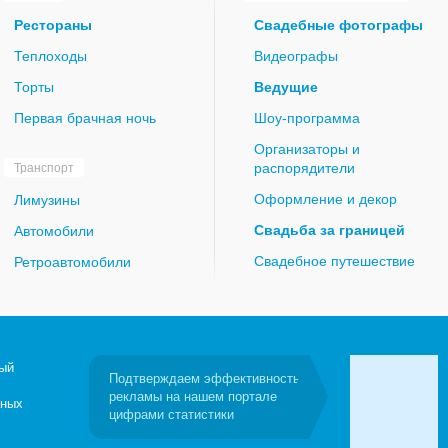
Рестораны
Свадебные фотографы
Теплоходы
Видеографы
Торты
Ведущие
Первая брачная ночь
Шоу-программа
Организаторы и
распорядители
Транспорт
Оформление и декор
Лимузины
Свадьба за границей
Автомобили
Свадебное путешествие
Ретроавтомобили
ый
Подтверждаем эффективность
рекламы на нашем портале
бных
цифрами статистики