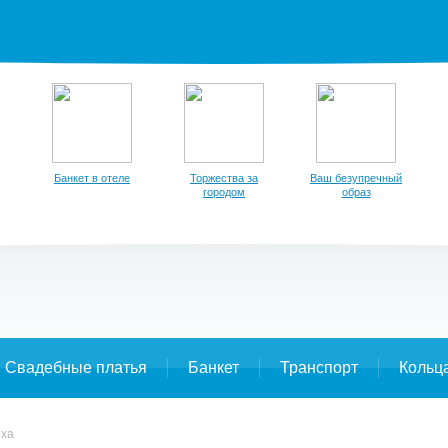
Банкет в отеле
Торжества за
Ваш безупречный
городом
образ
Свадебные платья
Банкет
Транспорт
Кольц
иха