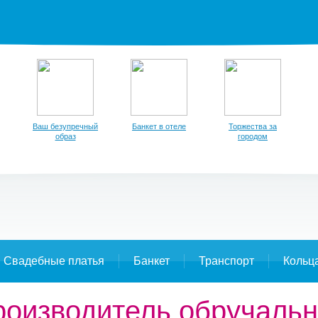
Ваш безупречный
Банкет в отеле
Торжества за
образ
городом
Свадебные платья
Банкет
Транспорт
Кольц
роизводитель обручальн