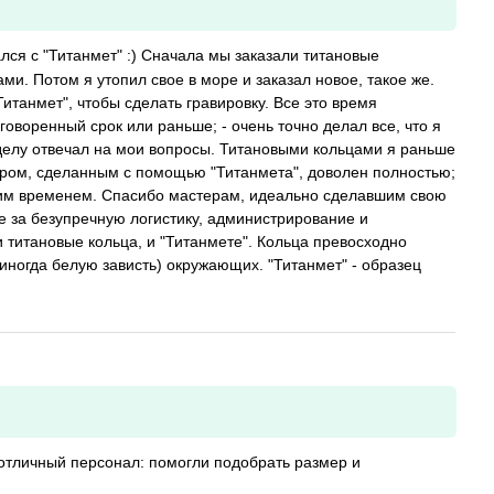
ался с "Титанмет" :) Сначала мы заказали титановые
ми. Потом я утопил свое в море и заказал новое, такое же.
итанмет", чтобы сделать гравировку. Все это время
оговоренный срок или раньше; - очень точно делал все, что я
 делу отвечал на мои вопросы. Титановыми кольцами я раньше
ором, сделанным с помощью "Титанмета", доволен полностью;
им временем. Спасибо мастерам, идеально сделавшим свою
е за безупречную логистику, администрирование и
 титановые кольца, и "Титанмете". Кольца превосходно
иногда белую зависть) окружающих. "Титанмет" - образец
отличный персонал: помогли подобрать размер и