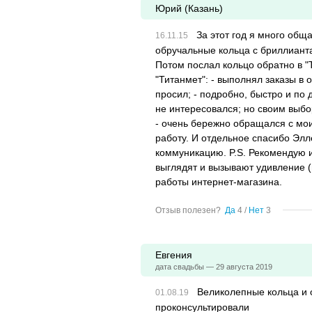
Юрий (Казань)
За этот год я много общ
обручальные кольца с бриллианта
Потом послал кольцо обратно в "Т
"Титанмет": - выполнял заказы в 
просил; - подробно, быстро и по
не интересовался; но своим выб
- очень бережно обращался с мо
работу. И отдельное спасибо Элл
коммуникацию. P.S. Рекомендую и
выглядят и вызывают удивление (
работы интернет-магазина.
Отзыв полезен?
Да
4
/
Нет
3
Евгения
дата свадьбы — 29 августа 2019
Великолепные кольца и 
проконсультировали