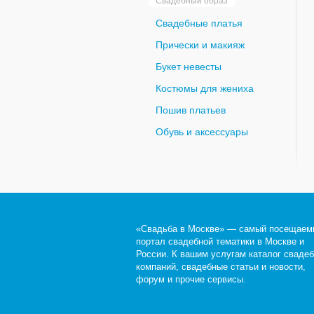
Свадебный образ
Свадебные платья
Прически и макияж
Букет невесты
Костюмы для жениха
Пошив платьев
Обувь и аксессуары
«Свадьба в Москве» — самый посещаем
портал свадебной тематики в Москве и
России. К вашим услугам каталог сваде
компаний, свадебные статьи и новости,
форум и прочие сервисы.