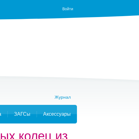
Войти
Журнал
а
ЗАГСы
Аксессуары
ых колец из