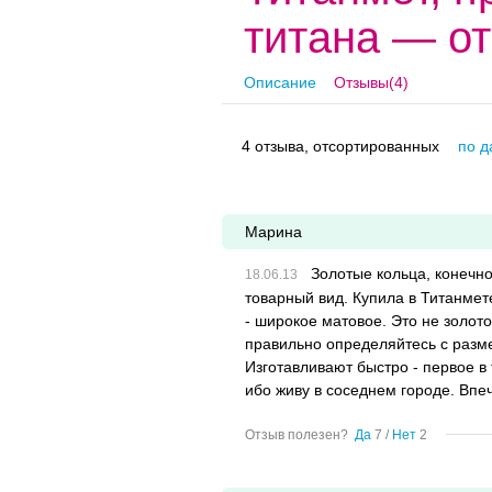
титана — о
Описание
Отзывы(4)
4 отзыва, отсортированных
по д
Марина
Золотые кольца, конечно
товарный вид. Купила в Титанмете
- широкое матовое. Это не золот
правильно определяйтесь с разме
Изготавливают быстро - первое в 
ибо живу в соседнем городе. Впе
Отзыв полезен?
Да
7
/
Нет
2