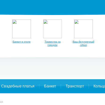
Банкет в отеле
Торжества за
Ваш безупречный
городом
образ
Свадебные платья
Банкет
Транспорт
Кольц
ца