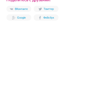
ВКонтакте
Твиттер
Google
Фейсбук