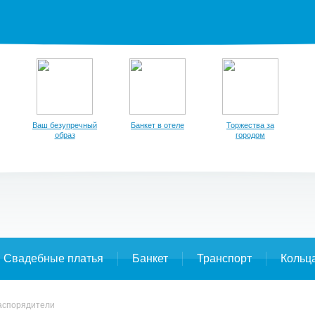
Ваш безупречный
Банкет в отеле
Торжества за
образ
городом
Свадебные платья
Банкет
Транспорт
Кольц
аспорядители