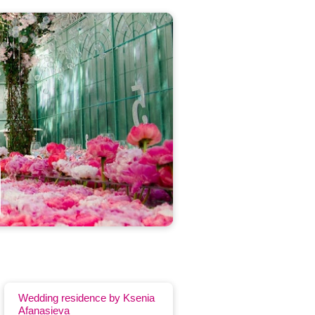
Wedding residence by Ksenia
Afanasieva