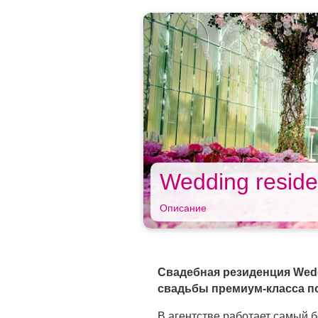
Wedding reside
Описание
Свадебная резиденция Weddi
свадьбы премиум-класса п
В агентстве работает самый