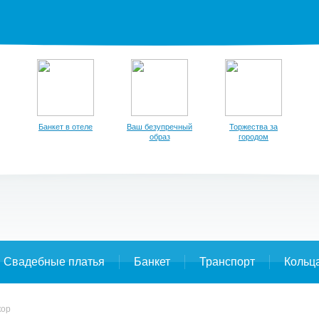
Банкет в отеле
Ваш безупречный
Торжества за
образ
городом
Свадебные платья
Банкет
Транспорт
Кольц
кор