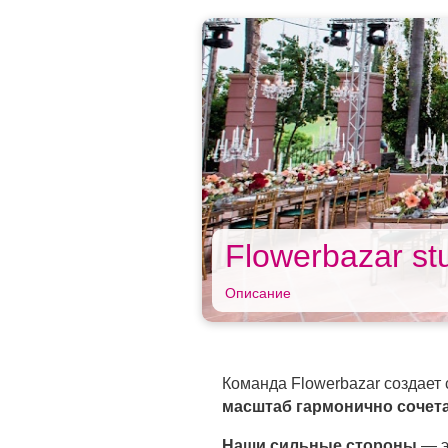
Flowerbazar st
Описание
Команда Flowerbazar создает
масштаб гармонично сочета
Наши сильные стороны
— э