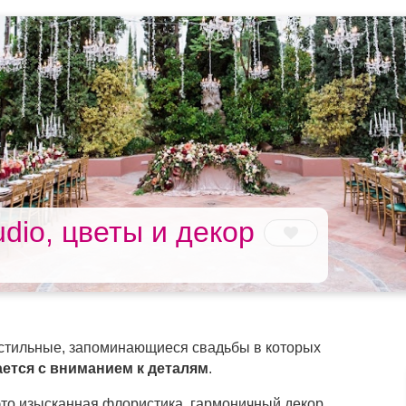
udio, цветы и декор
 стильные, запоминающиеся свадьбы в которых
ется с вниманием к деталям
.
то изысканная флористика, гармоничный декор