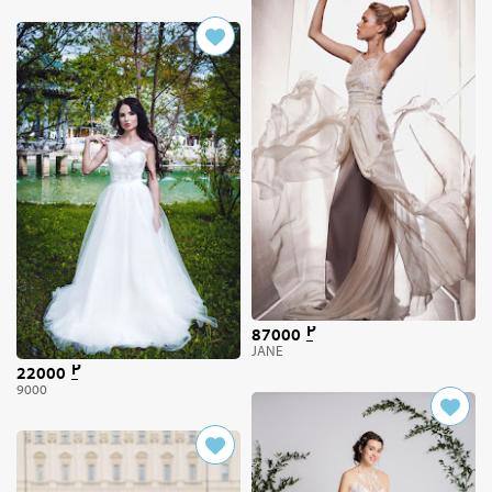
87000
JANE
22000
9000