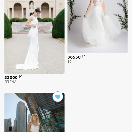
36550
10
33000
SELENA