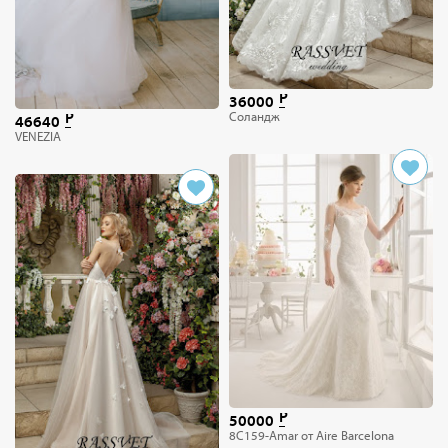
36000
Соландж
46640
VENEZIA
50000
8C159-Amar от Aire Barcelona