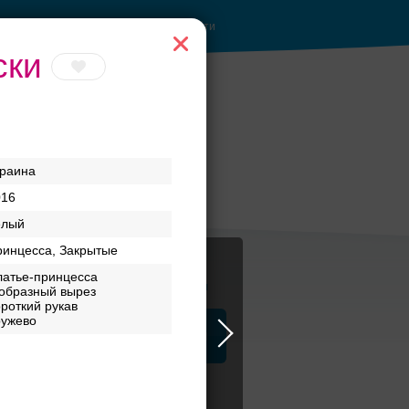
Войти
ски
краина
016
елый
ринцесса, Закрытые
латье-принцесса
Журнал
образный вырез
роткий рукав
ружево
а
ЗАГСы
Аксессуары