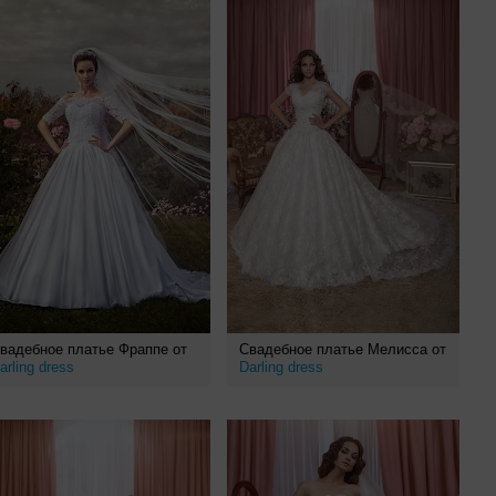
вадебное платье Фраппе от
Свадебное платье Мелисса от
arling dress
Darling dress