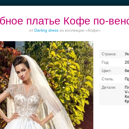
бное платье Кофе по-вен
от
Darling dress
из коллекции «Кофе»
Торжества за
Банкет в отеле
Ваш безупречный
У
городом
образ
2
б
П
П
V-
Ко
К
Свадебные платья
Банкет
Транспорт
Кольц
я