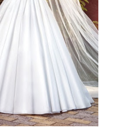
ено 98 платьев
вадебное платье Розовая
Свадебное платье Флорет от
ода от
Darling dress
Darling dress