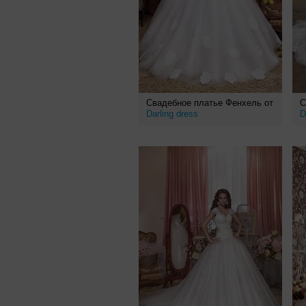
Свадебное платье Фенхель от
С
Darling dress
D