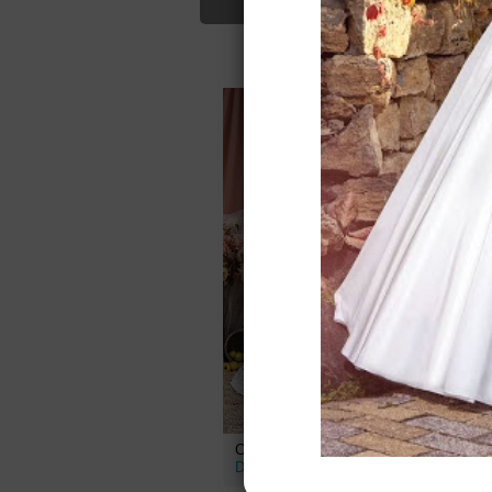
Для Вас найд
Свадебное платье Оливка от
С
Darling dress
в