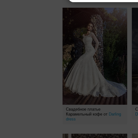
Свадебное платье
С
Карамельный кофе от
Darling
D
dress