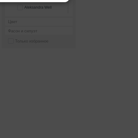
Aleksandra Well
Alena Goretskaya
Цвет
Alessandra Rinaudo
Фасон и силуэт
Alessandro couture
Только избранное
Alessandro'sL
Alessia bridal
Alfred Angelo
Alice Fashion
Alicia Cruz
Alla Saga
Allegresse
Allen Rich
Alleria belle
Allure Bridals
Alma Novia
Alteza