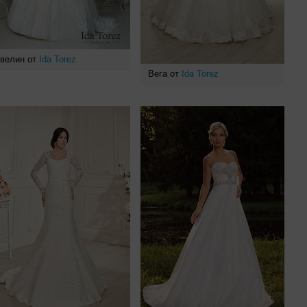
велин от
Ida Torez
Вега от
Ida Torez