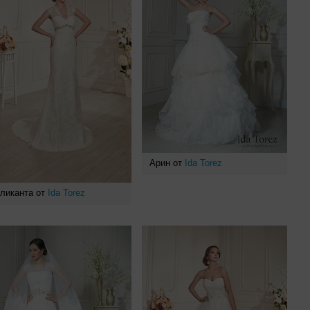
Арин от
Ida Torez
ликанта от
Ida Torez