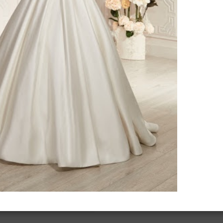
ено 94 платья
Шелби от
Ida Torez
стер от
Ida Torez