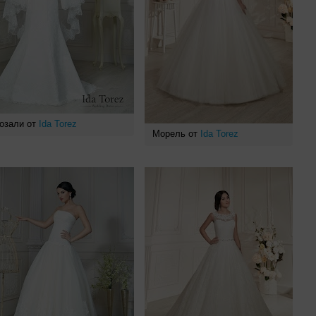
озали от
Ida Torez
Морель от
Ida Torez