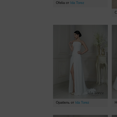
Ofelia от
Ida Torez
С
Орабель от
Ida Torez
Н