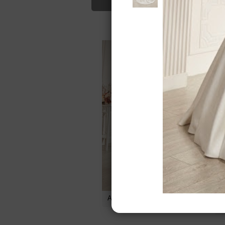
Для Вас найд
Арена от
Ida Torez
И