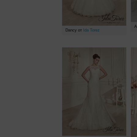
А
Dancy от
Ida Torez