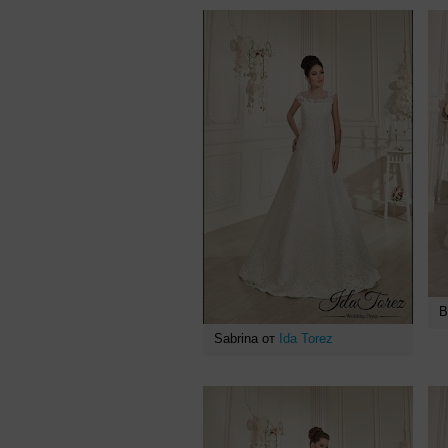
В
Sabrina от
Ida Torez