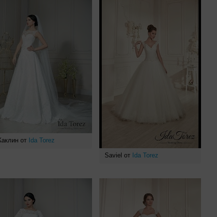
аклин от
Ida Torez
Saviel от
Ida Torez