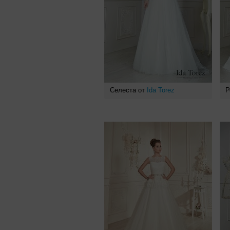
Селеста от
Ida Torez
Р