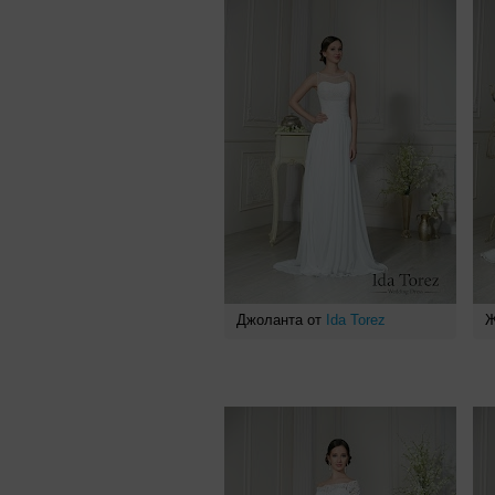
Джоланта от
Ida Torez
Ж