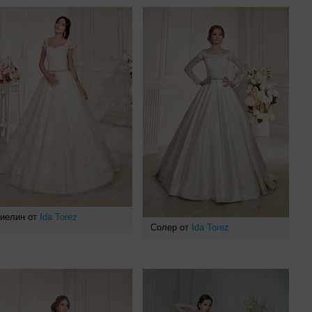
иелин от
Ida Torez
Солер от
Ida Torez