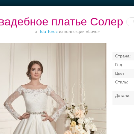
вадебное платье Солер
от
Ida Torez
из коллекции «Love»
Ваш безупречный
Банкет в отеле
Торжества за
образ
городом
Свадебные платья
Банкет
Транспорт
Кольц
я