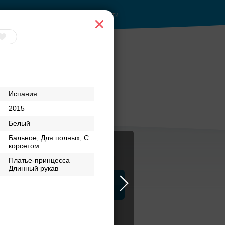
Войти
Испания
2015
Белый
Бальное, Для полных, С
корсетом
Журнал
Платье-принцесса
Длинный рукав
а
ЗАГСы
Аксессуары