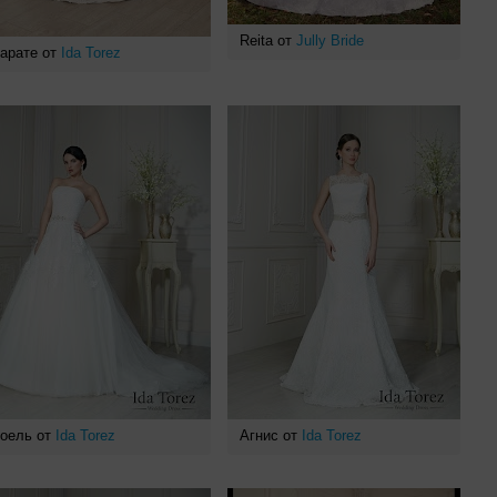
Reita от
Jully Bride
арате от
Ida Torez
оель от
Ida Torez
Агнис от
Ida Torez