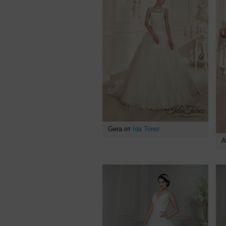
Gera от
Ida Torez
А