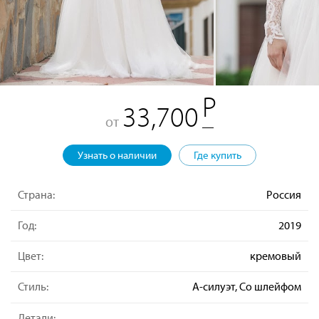
33,700
от
Узнать о наличии
Где купить
Страна:
Россия
Год:
2019
Цвет:
кремовый
Стиль:
А-силуэт, Со шлейфом
Детали: