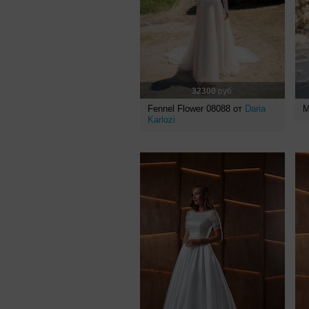
32300
руб.
Fennel Flower 08088 от
Daria
M
Karlozi