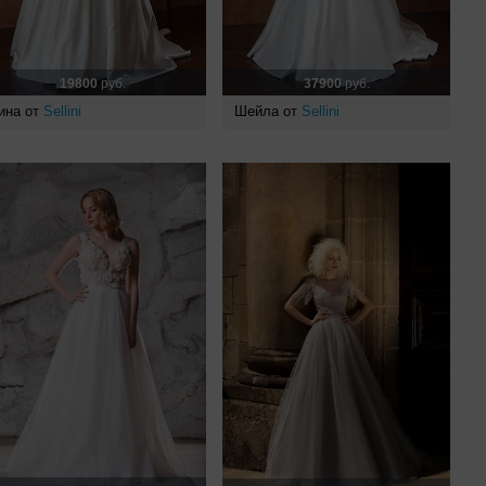
19800
руб.
37900
руб.
ина от
Sellini
Шейла от
Sellini