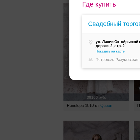
Где купить
Свадебный торго
ул. Линии Октябрьской
дороги, 2, стр. 2
Показать на карте
Петровско-Разумовская
39100
руб.
Penelopa 1810 от
Queen
П