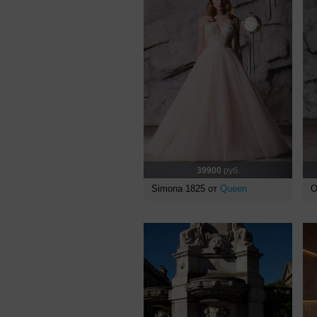
39900
руб.
Simona 1825 от
Queen
O