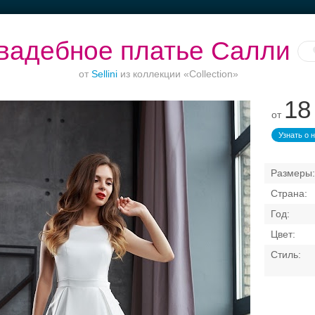
вадебное платье Салли
от
Sellini
из коллекции «Collection»
18
от
Торжества за
Ваш безупречный
Банкет в отеле
городом
образ
Узнать о 
Свадебные платья
Банкет
Транспорт
Кольц
я