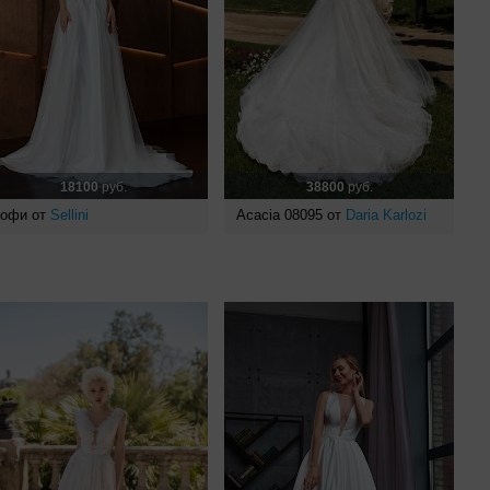
18100
руб.
38800
руб.
офи от
Sellini
Acacia 08095 от
Daria Karlozi