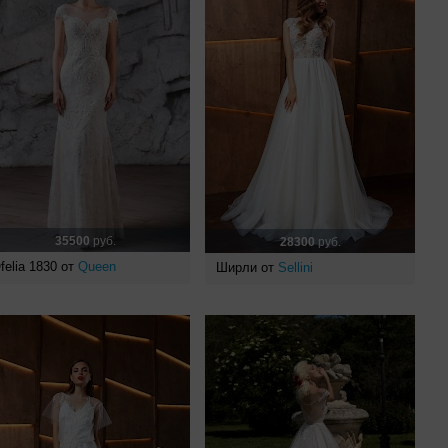
35500
руб.
28300
руб.
felia 1830 от
Queen
Ширли от
Sellini