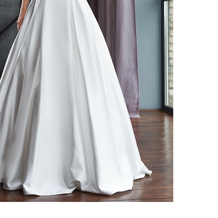
ено 849 платьев
35100
руб.
34400
руб.
dgenna 1804 от
Queen
Anetti 1832 от
Queen