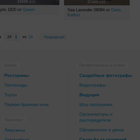
15500
руб.
37900
руб.
ylin 1820 от
Queen
Sea Lavender 08084 от
Daria
Karlozi
а
из
24
Предыдущая
Банкет
Профессионалы и услуги
Рестораны
Свадебные фотографы
Теплоходы
Видеографы
Торты
Ведущие
Первая брачная ночь
Шоу-программа
Организаторы и
распорядители
Транспорт
Оформление и декор
Лимузины
Свадьба за границей
Автомобили