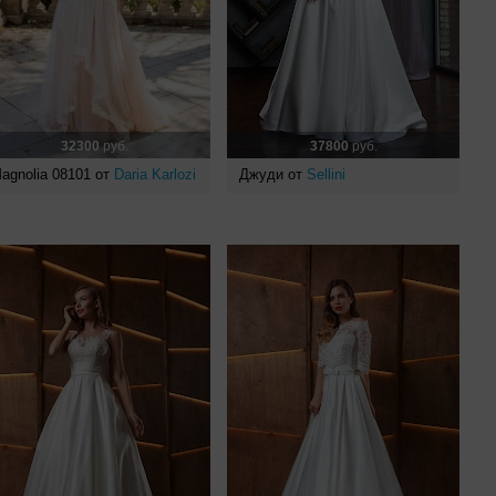
32300
руб.
37800
руб.
agnolia 08101 от
Daria Karlozi
Джуди от
Sellini