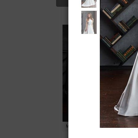
Для Вас найд
30600
руб.
A
Мэгги от
Sellini