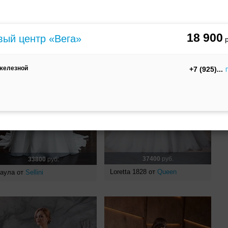
18 900
вый центр «Вега»
 железной
+7 (925)
37400
руб.
33800
руб.
Loretta 1828 от
Queen
аула от
Sellini