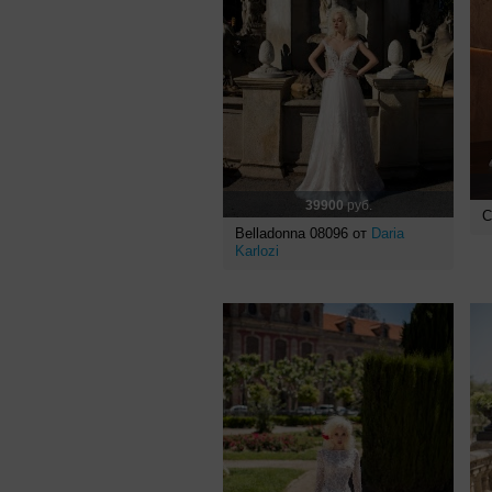
39900
руб.
С
Belladonna 08096 от
Daria
Karlozi