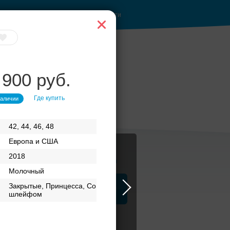
Войти
 900 руб.
Где купить
наличии
42, 44, 46, 48
Европа и США
2018
Журнал
Молочный
Закрытые, Принцесса, Со
а
ЗАГСы
Аксессуары
шлейфом