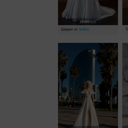
18900
руб.
Шерил от
Sellini
Т