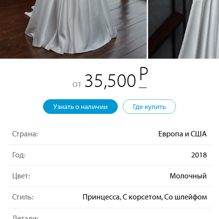
35,500
от
Узнать о наличии
Где купить
Страна:
Европа и США
Год:
2018
Цвет:
Молочный
Стиль:
Принцесса, С корсетом, Со шлейфом
Детали: