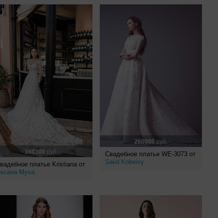
260000
руб.
160300
руб.
Свадебное платье WE-3073 от
Saiid Kobeisy
вадебное платье Kristiana от
ксана Муха