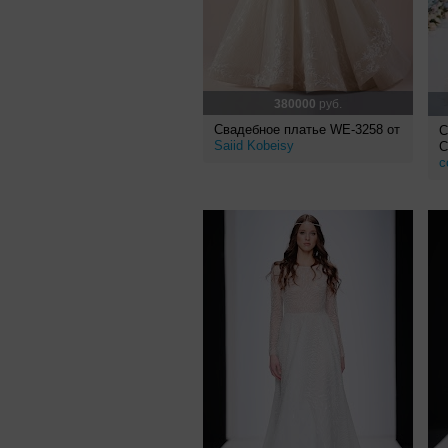
380000
руб.
Свадебное платье WE-3258 от
С
Saiid Kobeisy
C
c