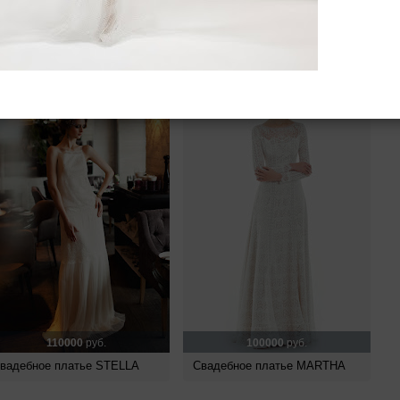
ено 96 платьев
110000
руб.
100000
руб.
вадебное платье STELLA
Свадебное платье MARTHA