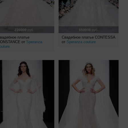
220000
руб.
650000
руб.
вадебное платье
Свадебное платье CONTESSA
ONSTANCE от
Speranza
от
Speranza couture
outure