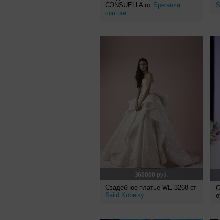
CONSUELLA от
Speranza
S
couture
360000
руб.
Свадебное платье WE-3268 от
С
Saiid Kobeisy
о