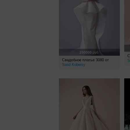
290000
руб.
С
Свадебное платье 3080 от
S
Saiid Kobeisy