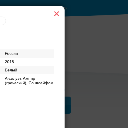
Войти
Россия
2018
Белый
А-силуэт, Ампир
(греческий), Со шлейфом
Журнал
а
ЗАГСы
Аксессуары