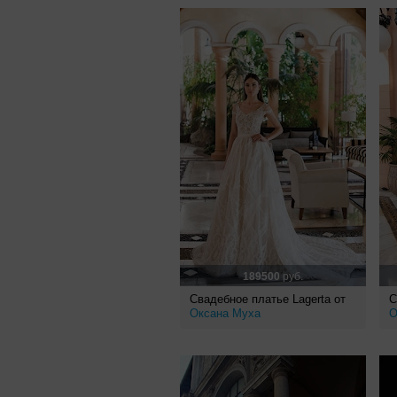
189500
руб.
Свадебное платье Lagerta от
С
Оксана Муха
О