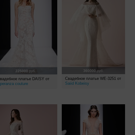
360000
руб.
225000
руб.
Свадебное платье WE-3251 от
вадебное платье DAISY от
Saiid Kobeisy
peranza couture