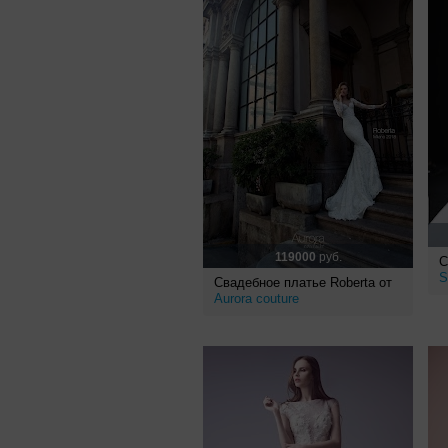
119000
руб.
С
S
Свадебное платье Roberta от
Aurora couture