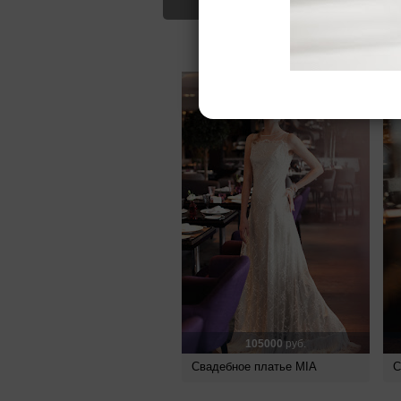
Для Вас найд
105000
руб.
Свадебное платье MIA
С