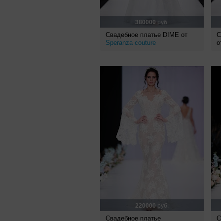
380000
руб.
Свадебное платье DIME от
С
Speranza couture
о
220000
руб.
Свадебное платье
С