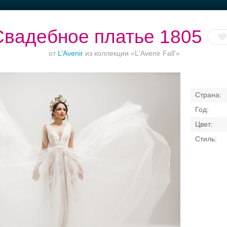
Свадебное платье 1805
от
L’Avenir
из коллекции «L'Avenir Fall'»
Банкет в отеле
Торжества за
Ваш безупречный
городом
образ
Свадебные платья
Банкет
Транспорт
Кольц
я