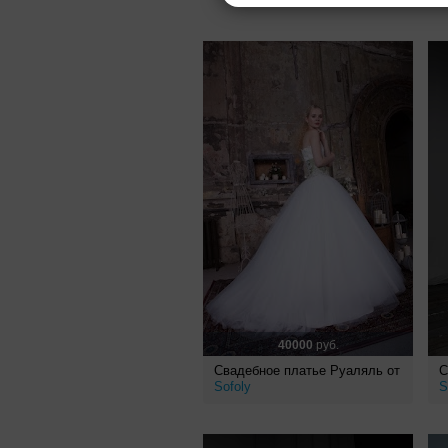
40000
руб.
Свадебное платье Руаляль от
С
Sofoly
S