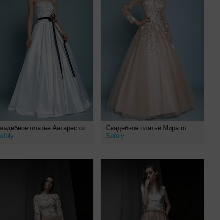
вадебное платье Антарес от
Свадебное платье Мира от
ofoly
Sofoly