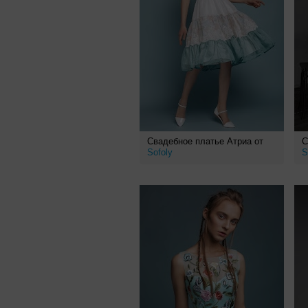
Свадебное платье Атриа от
С
Sofoly
S