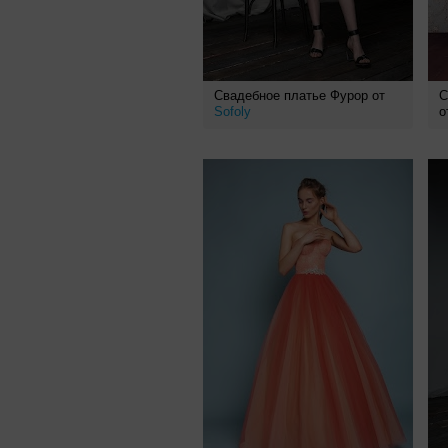
Свадебное платье Фурор от
С
Sofoly
о