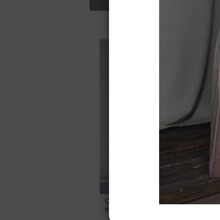
Для Вас найд
41500
руб.
Свадебное платье Санторини
С
от
Sofoly
S