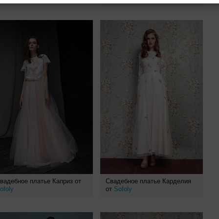
вадебное платье Каприз от
Свадебное платье Карделия
ofoly
от
Sofoly