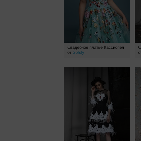
Свадебное платье Кассиопея
С
от
Sofoly
о