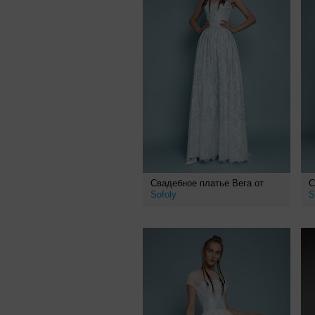
Свадебное платье Вега от
С
Sofoly
S