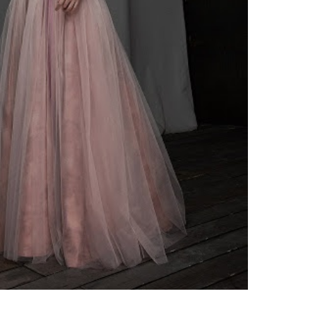
ено 250 платьев
35000
руб.
45000
руб.
вадебное платье Селла от
ofoly
Свадебное платье Жерона от
Sofoly