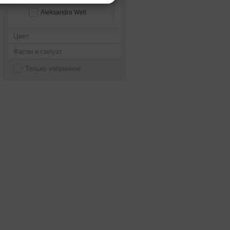
Aleksandra Well
Alena Goretskaya
Цвет
Alessandra Rinaudo
Фасон и силуэт
Alessandro couture
Только избранное
Alessandro'sL
Alessia bridal
Alfred Angelo
Alice Fashion
Alicia Cruz
Alla Saga
Allegresse
Allen Rich
Alleria belle
Allure Bridals
Alma Novia
Alteza