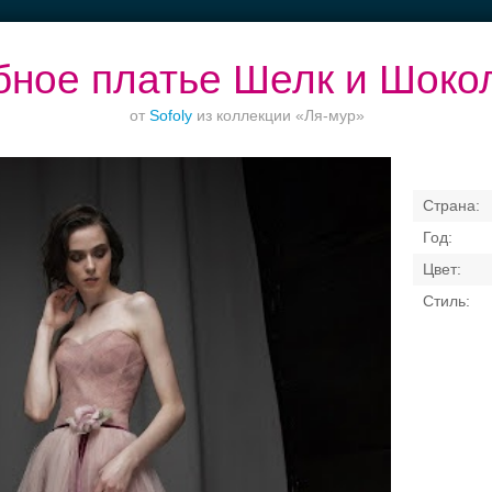
ное платье Шелк и Шоко
от
Sofoly
из коллекции «Ля-мур»
Банкет в отеле
Ваш безупречный
Торжества за
образ
городом
Свадебные платья
Банкет
Транспорт
Кольц
я