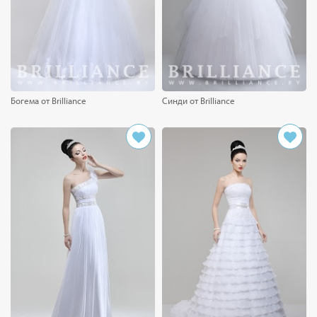
Богема от Brilliance
Синди от Brilliance