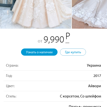
9,990
от
Узнать о наличии
Где купить
Страна:
Украина
Год:
2017
Цвет:
Айвори
Стиль:
С корсетом, Со шлейфом
Платье - принцесса